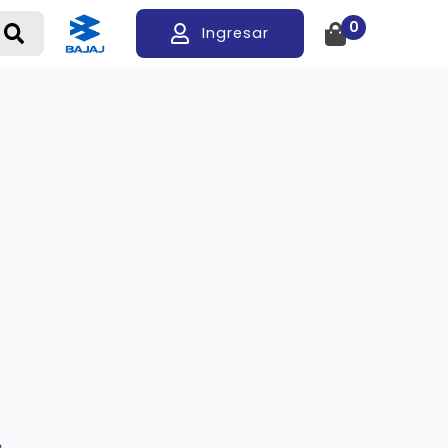
0
Ingresar