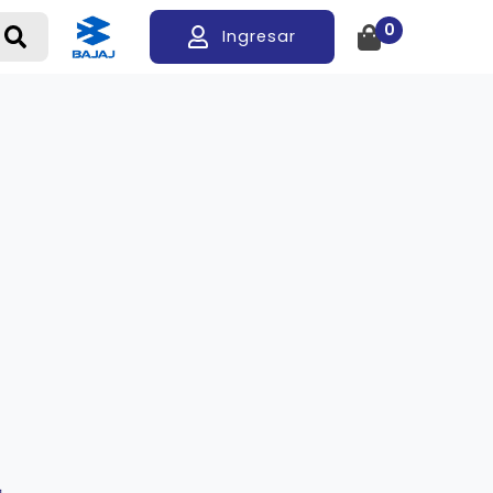
0
Ingresar