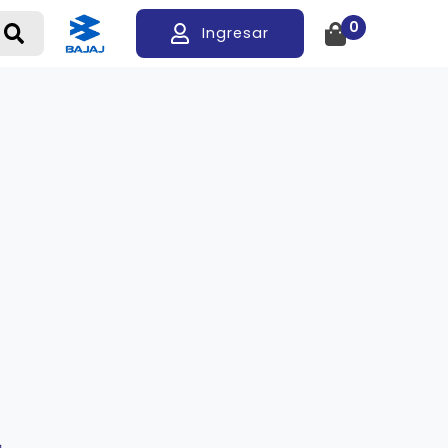
0
Ingresar