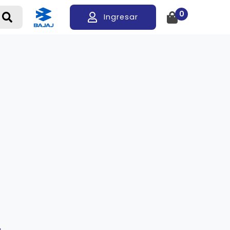
0
Ingresar