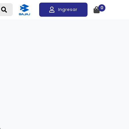
0
Ingresar