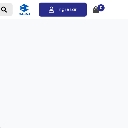
0
Ingresar