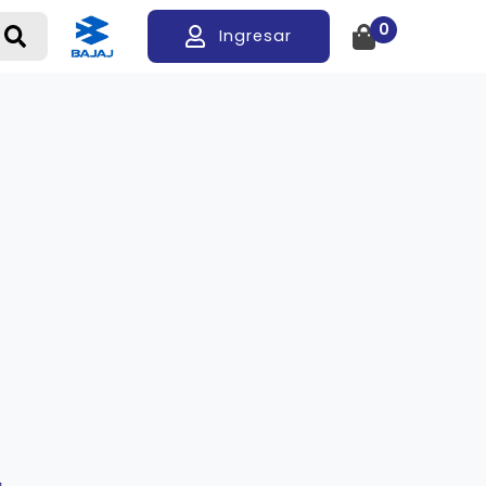
0
Ingresar