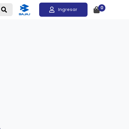
0
Ingresar