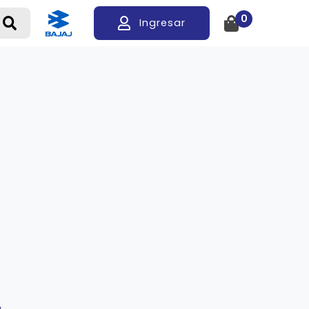
0
Ingresar