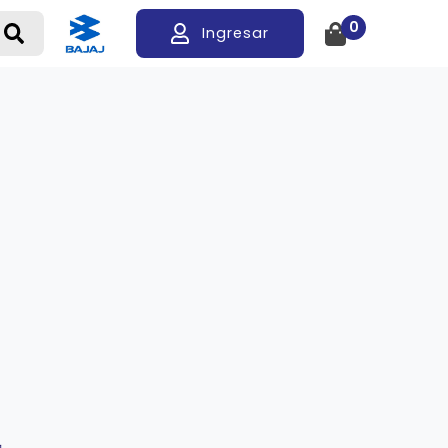
0
Ingresar