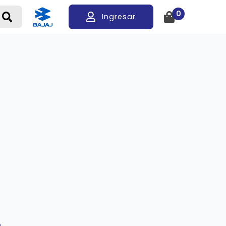
0
Ingresar