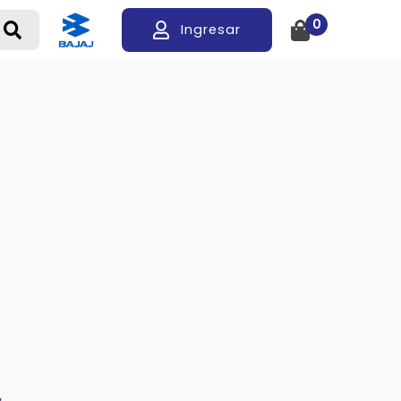
0
Ingresar