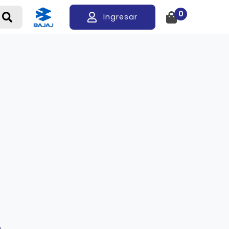
0
Ingresar