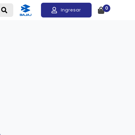
0
Ingresar