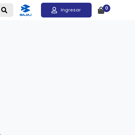
0
Ingresar