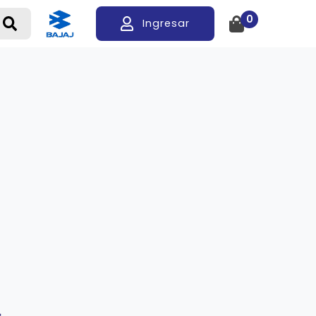
0
Ingresar