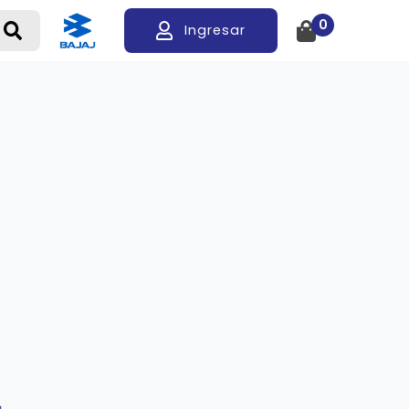
0
Ingresar