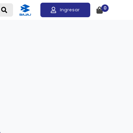
0
Ingresar