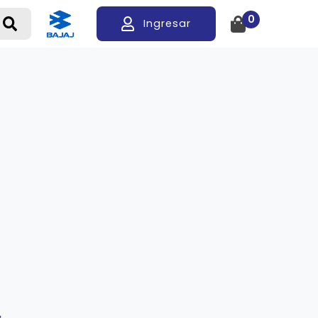
0
Ingresar