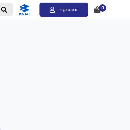
0
Ingresar