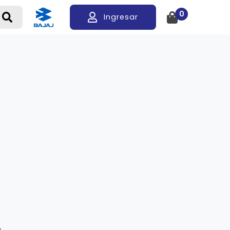
0
Ingresar