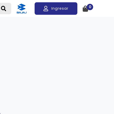
0
Ingresar