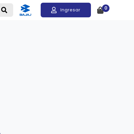
0
Ingresar