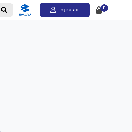
0
Ingresar