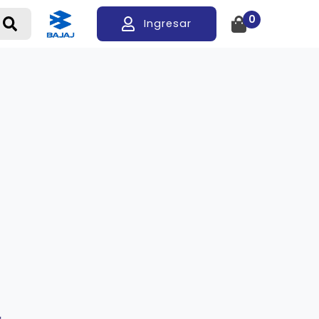
0
Ingresar