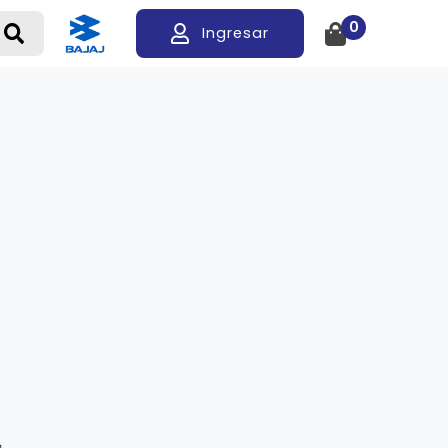
0
Ingresar