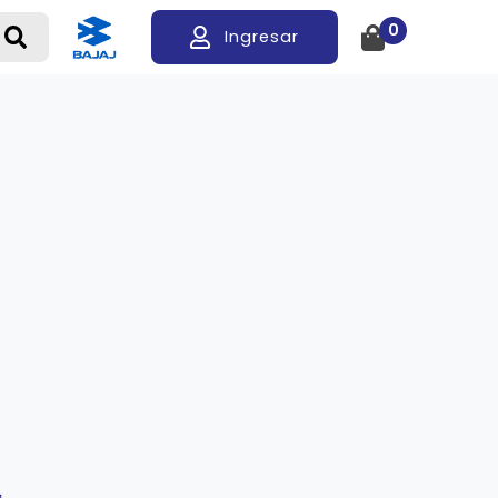
0
Ingresar