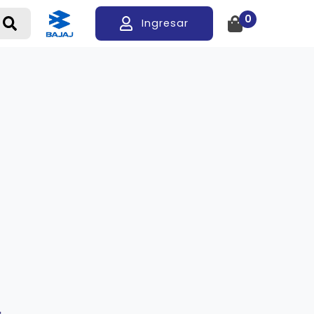
0
Ingresar