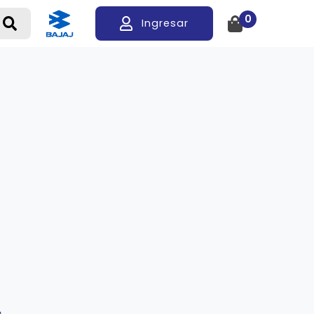
0
Ingresar