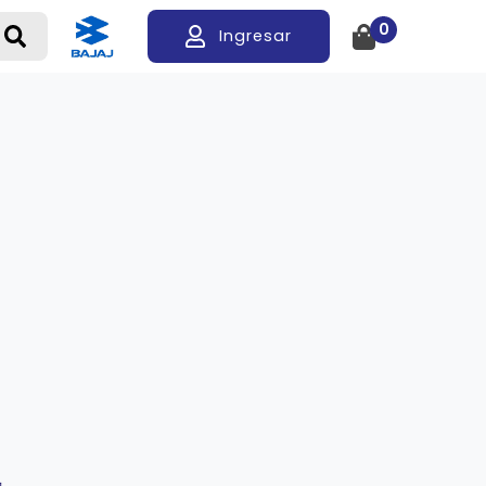
0
Ingresar