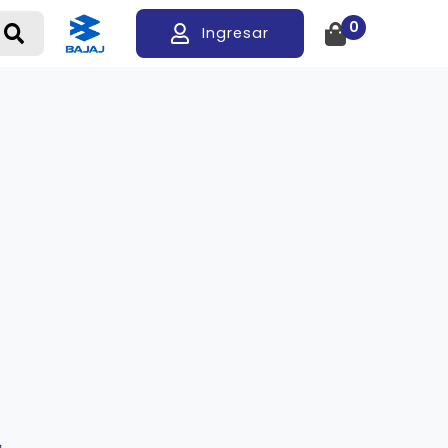
0
Ingresar