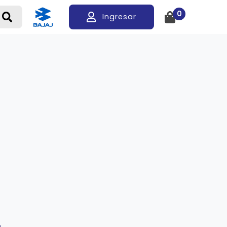
0
Ingresar