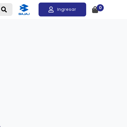
0
Ingresar