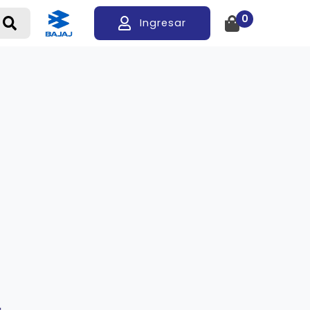
0
Ingresar