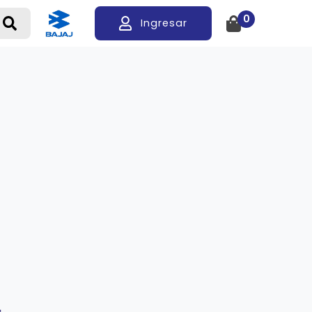
0
Ingresar