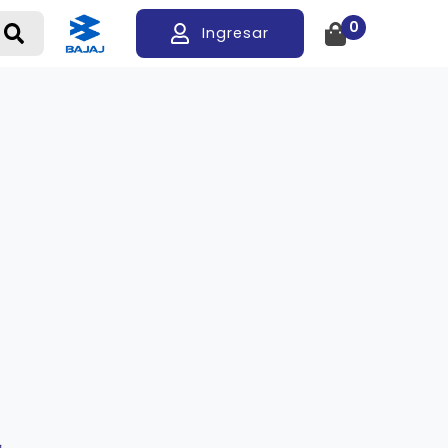
0
Ingresar