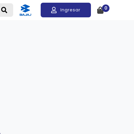
0
Ingresar