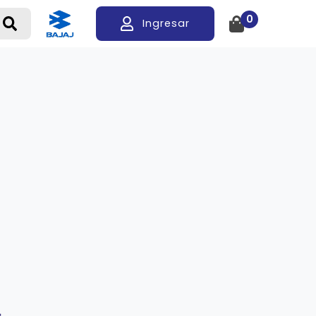
0
Ingresar